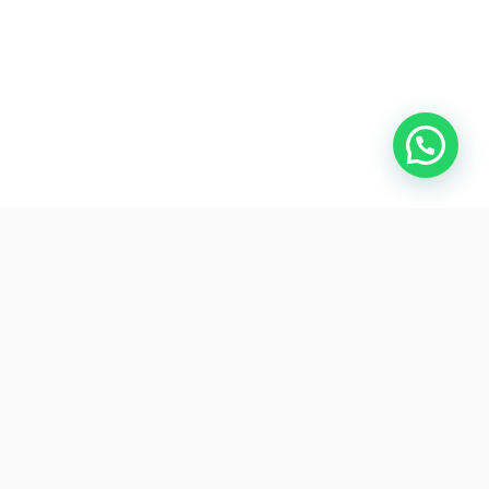
Envío gratis a todo el país
Excepto Tierra del Fuego
10% de descuento
Abonando por transferencia o depósito
Hasta 3 cuotas sin interés