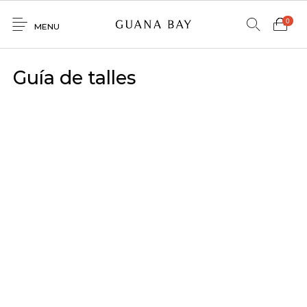
0
MENU
Home
Guía de talles
Shop
Contacto
0
0
GNBY
Denim
Venta
Mayorista