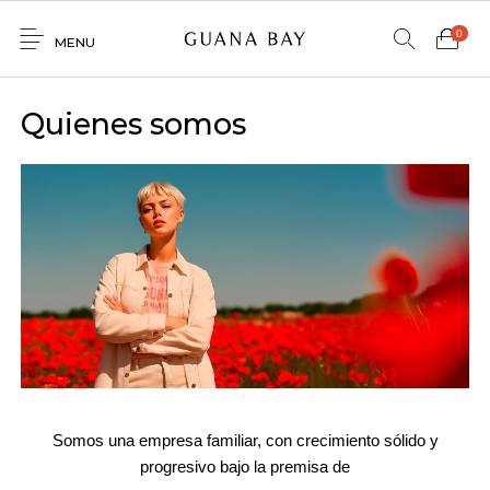
0
MENU
Home
Quienes somos
Shop
Contacto
0
0
GNBY
Denim
Venta
Mayorista
Somos una empresa familiar, con crecimiento sólido y
progresivo bajo la premisa de