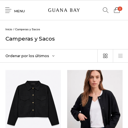
0
MENU
Home
Inicio
/
Camperas y Sacos
Shop
Camperas y Sacos
Contacto
Ordenar por los últimos
0
0
GNBY
Denim
Venta
Mayorista