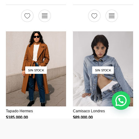
SIN STOCK
SIN STOCK
Tapado Hermes
Camisaco Londres
$
185.000,00
$
89.000,00
HASTA
3 CUOTAS
DE
HASTA
3 CUOTAS
DE
$ 61,666.67
$ 29,666.67