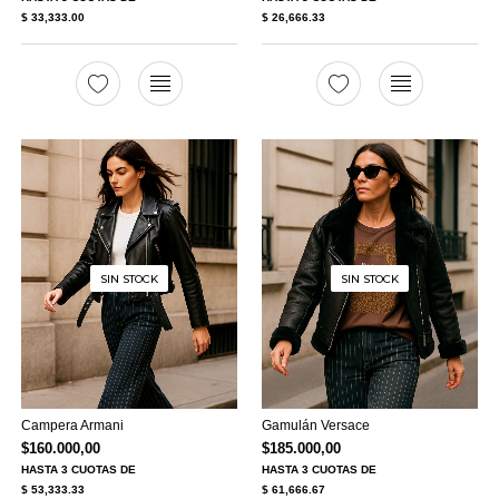
$ 33,333.00
$ 26,666.33
SIN STOCK
SIN STOCK
Campera Armani
Gamulán Versace
$
160.000,00
$
185.000,00
HASTA
3 CUOTAS
DE
HASTA
3 CUOTAS
DE
$ 53,333.33
$ 61,666.67