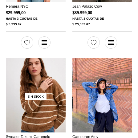
Remera NYC
Jean Palazo Cow
$
29.999,00
$
89.999,00
HASTA
3 CUOTAS
DE
HASTA
3 CUOTAS
DE
$ 9,999.67
$ 29,999.67
SIN STOCK
Sweater Takumi Caramelo
Camperon Amy