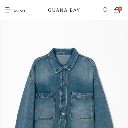
0
MENU
Home
Shop
Contacto
0
0
GNBY
Denim
Venta
Mayorista