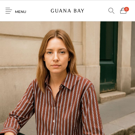
0
MENU
Home
Shop
Contacto
0
0
GNBY
Denim
Venta
Mayorista