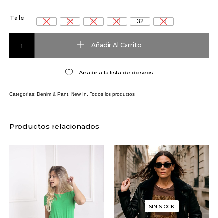
Talle
24
26
28
30
32
34
Jean Rumba cantidad
Añadir Al Carrito
Añadir a la lista de deseos
Categorías:
Denim & Pant
,
New In
,
Todos los productos
Productos relacionados
SIN STOCK