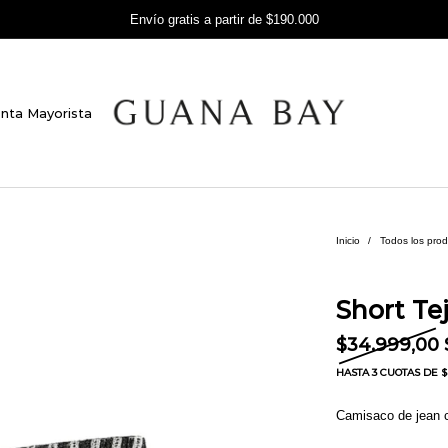
Envío gratis a partir de $190.000
nta Mayorista
Inicio
/
Todos los pro
Short Te
$
34.999,00
HASTA
3 CUOTAS
DE $ 
Camisaco de jean c