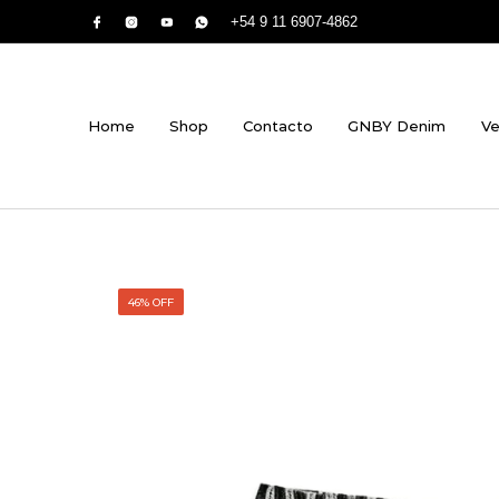
+54 9 11 6907-4862
Home
Shop
Contacto
GNBY Denim
Ve
46% OFF