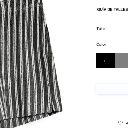
GUÍA DE TALLES
Talle
Color
Short Tejido cant
A