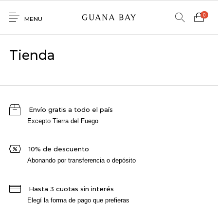
0
MENU
Home
Tienda
Shop
Contacto
0
0
Envío gratis a todo el país
GNBY
Excepto Tierra del Fuego
Denim
10% de descuento
Venta
Mayorista
Abonando por transferencia o depósito
Hasta 3 cuotas sin interés
Elegí la forma de pago que prefieras