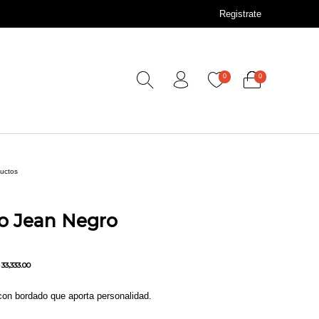
Registrate
0
0
ductos
o Jean Negro
33,333.00
on bordado que aporta personalidad.