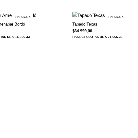
SIN STOCK
SIN STOCK
menabar Bordó
Tapado Texas
$
64.999,00
OTAS
DE $ 16,666.33
HASTA
3 CUOTAS
DE $ 21,666.33