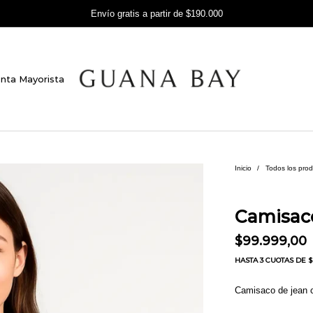
Envío gratis a partir de $190.000
nta Mayorista
Inicio
/
Todos los pro
Camisac
$
99.999,00
HASTA
3 CUOTAS
DE $ 
Camisaco de jean c