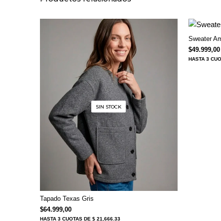
Sweater A
$
49.999,00
HASTA
3 CU
SIN STOCK
Tapado Texas Gris
$
64.999,00
HASTA
3 CUOTAS
DE $ 21,666.33