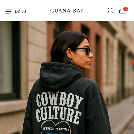
0
MENU
Home
Shop
Contacto
0
0
GNBY
Denim
Venta
Mayorista