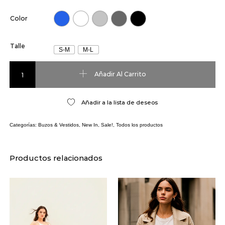
Color
Talle
S-M
M-L
Buzo Grecia cantidad
Añadir Al Carrito
Añadir a la lista de deseos
Categorías:
Buzos & Vestidos
,
New In
,
Sale!
,
Todos los productos
Productos relacionados