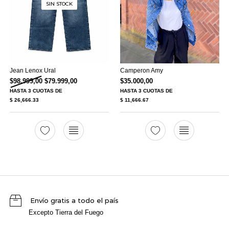
SIN STOCK
Jean Lenox Ural
Camperon Amy
El precio original era: $98.999,00.
El precio actual es: $79.999,00.
$
98.999,00
$
79.999,00
$
35.000,00
HASTA
3 CUOTAS
DE
HASTA
3 CUOTAS
DE
$ 26,666.33
$ 11,666.67
Envío gratis a todo el país
Excepto Tierra del Fuego