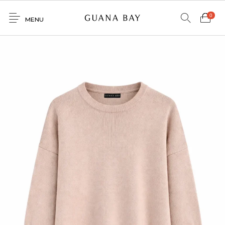
0
MENU
Home
Shop
Contacto
0
0
GNBY
Denim
Venta
Mayorista