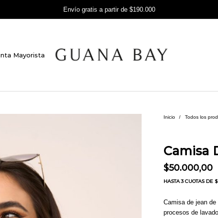
Envío gratis a partir de $190.000
nta Mayorista
Inicio
/
Todos los pro
Camisa D
$
50.000,00
HASTA
3 CUOTAS
DE $ 
Camisa de jean de 
procesos de lavado 