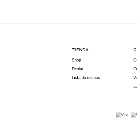
TIENDA
G
Shop
Q
Denim
C
Lista de deseos
V
L