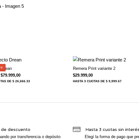
FF
 Drean
Remera Print variante 2
El precio original era: $98.999,00.
El precio actual es: $79.999,00.
$
79.999,00
$
29.999,00
OTAS
DE $ 26,666.33
HASTA
3 CUOTAS
DE $ 9,999.67
 de descuento
Hasta 3 cuotas sin interé
ando por transferencia o depósito
Elegí la forma de pago que pre