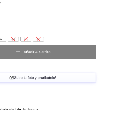
!
42
44
46
48
ea cantidad
Añadir Al Carrito
Sube tu foto y pruébatelo!
ñadir a la lista de deseos