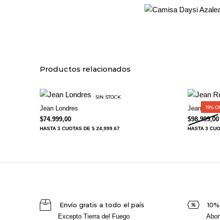
Productos relacionados
SIN STOCK
19% O
Jean Londres
Jean Recto
$
74.999,00
$
98.999,00
HASTA
3 CUOTAS
DE $ 24,999.67
HASTA
3 CU
Envío gratis a todo el país
10%
Excepto Tierra del Fuego
Abon