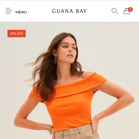
0
MENU
Home
37% OFF
Shop
Contacto
0
0
GNBY
Denim
Venta
Mayorista