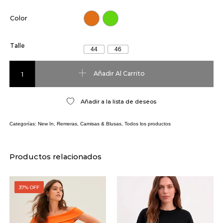
Color
Talle
44
46
Strapples NH Joseph cantidad
Añadir Al Carrito
Añadir a la lista de deseos
Categorías:
New In
,
Remeras, Camisas & Blusas
,
Todos los productos
Productos relacionados
37% OFF