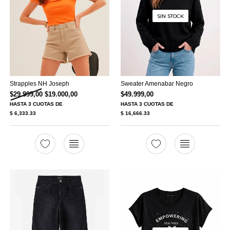
SIN STOCK
Strapples NH Joseph
Sweater Amenabar Negro
El precio original era: $29.999,00.
El precio actual es: $19.000,00.
$
29.999,00
$
19.000,00
$
49.999,00
HASTA
3 CUOTAS
DE
HASTA
3 CUOTAS
DE
$ 6,333.33
$ 16,666.33