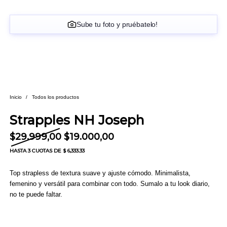
Sube tu foto y pruébatelo!
Inicio
/
Todos los productos
Strapples NH Joseph
El precio original era: $29.999,00.
El precio actual es: $19.
$
29.999,00
$
19.000,00
HASTA
3 CUOTAS
DE $ 6,333.33
Top strapless de textura suave y ajuste cómodo. Minimalista,
femenino y versátil para combinar con todo. Sumalo a tu look diario,
no te puede faltar.