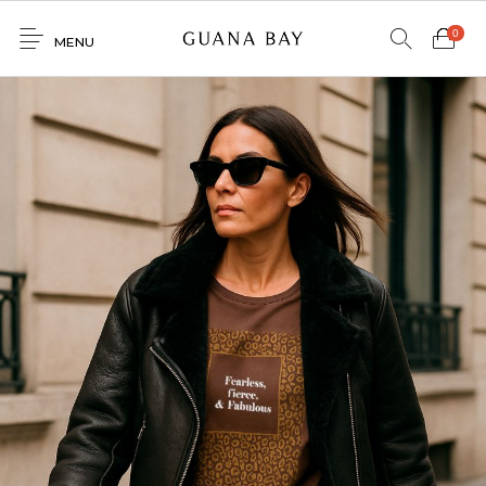
0
MENU
Home
Shop
Contacto
0
0
GNBY
Denim
Venta
Mayorista