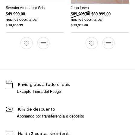
Sweater Amenabar Gris
Jean Lewa
El precio original era: 
El precio act
$
49.999,00
$
89.999,00
$
69.999,00
HASTA
3 CUOTAS
DE
HASTA
3 CUOTAS
DE
$ 16,666.33
$ 23,333.00
Envío gratis a todo el país
Excepto Tierra del Fuego
10% de descuento
Abonando por transferencia o depósito
Hasta 3 cuotas sin interés