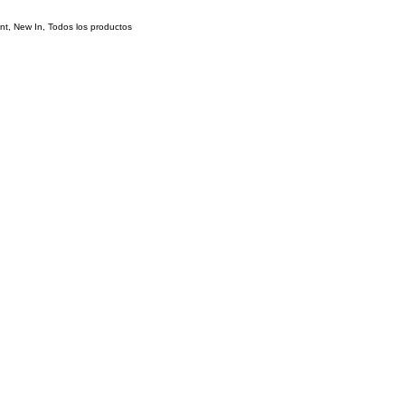
nt
,
New In
,
Todos los productos