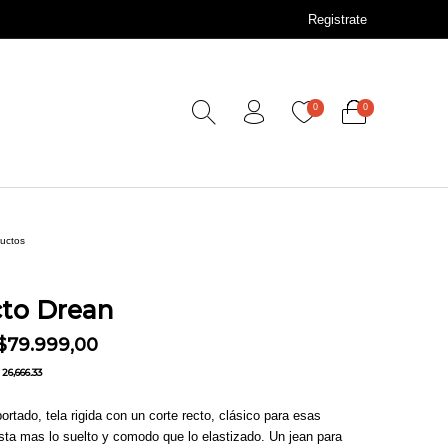
Registrate
0
0
ductos
cto Drean
El precio original era: $98.999,00.
El precio actual es: $79.999,00.
$
79.999,00
26,666.33
rtado, tela rigida con un corte recto, clásico para esas
sta mas lo suelto y comodo que lo elastizado. Un jean para