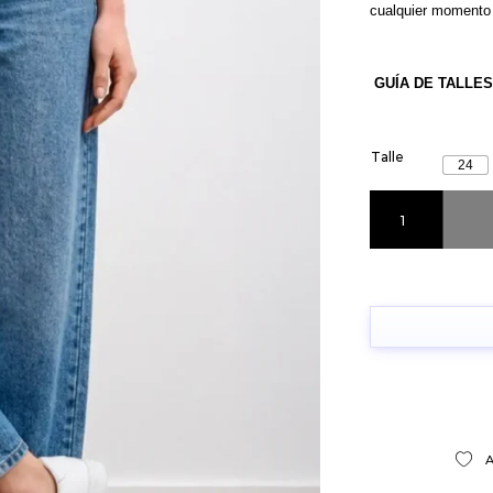
cualquier momento 
GUÍA DE TALLES
Talle
24
Jean Recto Drean
A