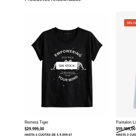
33% O
SIN STOCK
Remera Tiger
Pantalon L
$
29.999,00
$
59.999,00
HASTA
3 CUOTAS
DE $ 9,999.67
HASTA
3 CU