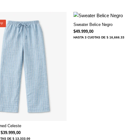
FF
Sweater Belice Negro
$
49.999,00
HASTA
3 CUOTAS
DE $ 16,666.33
ined Celeste
El precio original era: $59.999,00.
El precio actual es: $39.999,00.
$
39.999,00
OTAS
DE $ 13,333.00