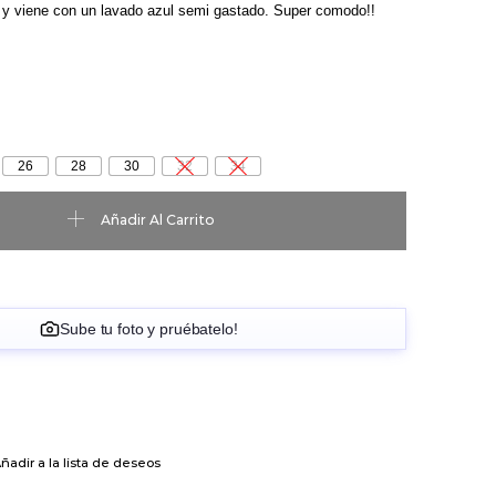
y viene con un lavado azul semi gastado. Super comodo!!
26
28
30
32
34
 cantidad
Añadir Al Carrito
Sube tu foto y pruébatelo!
ñadir a la lista de deseos