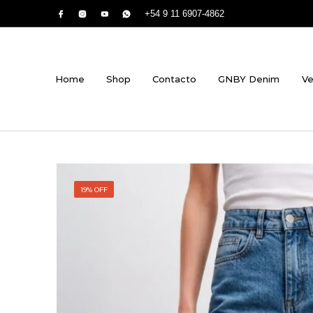
+54 9 11 6907-4862
Home
Shop
Contacto
GNBY Denim
Ve
19% OFF