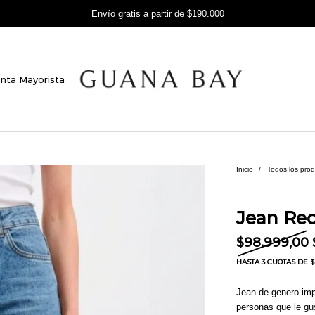
Envío gratis a partir de $190.000
nta Mayorista
Inicio
/
Todos los pro
Jean Re
$
98.999,00
HASTA
3 CUOTAS
DE $ 
Jean de genero impo
personas que le gu