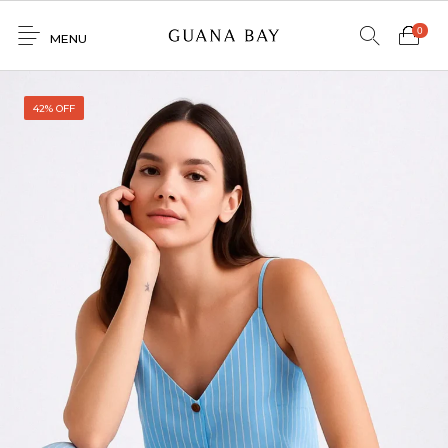
0
MENU
Home
42% OFF
Shop
Contacto
0
0
GNBY
Denim
Venta
Mayorista