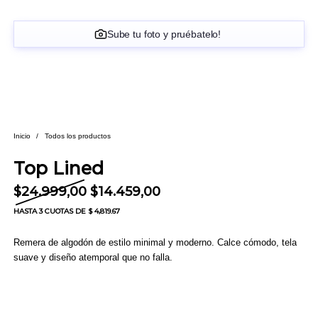
Sube tu foto y pruébatelo!
Inicio
/
Todos los productos
Top Lined
El precio original era: $24.999,00.
El precio actual es: $14.
$
24.999,00
$
14.459,00
HASTA
3 CUOTAS
DE $ 4,819.67
Remera de algodón de estilo minimal y moderno. Calce cómodo, tela
suave y diseño atemporal que no falla.