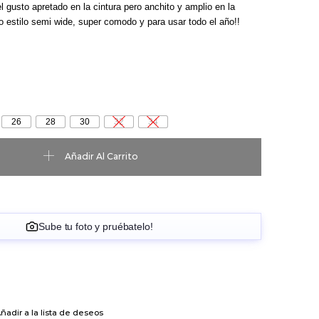
l gusto apretado en la cintura pero anchito y amplio en la
 estilo semi wide, super comodo y para usar todo el año!!
26
28
30
32
34
antidad
Añadir Al Carrito
Sube tu foto y pruébatelo!
ñadir a la lista de deseos