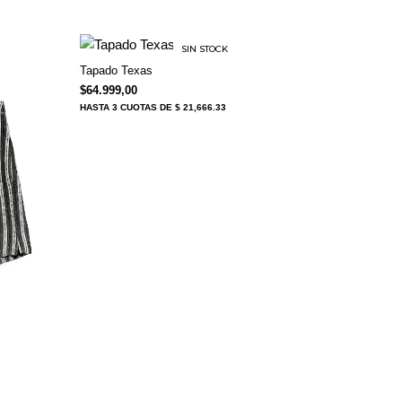
SIN STOCK
Tapado Texas
$
64.999,00
HASTA
3 CUOTAS
DE $ 21,666.33
$34.999,00.
ual es: $18.999,00.