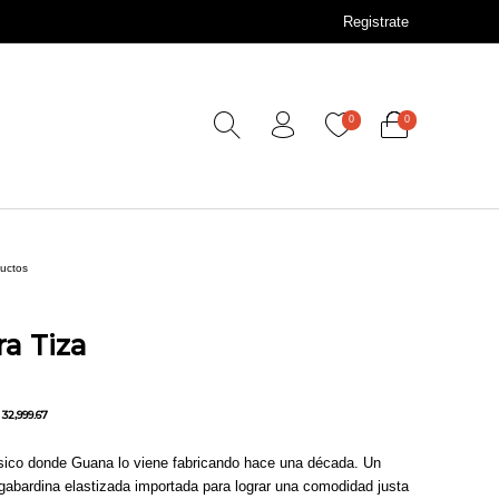
Registrate
0
0
ductos
ra Tiza
32,999.67
sico donde Guana lo viene fabricando hace una década. Un
gabardina elastizada importada para lograr una comodidad justa