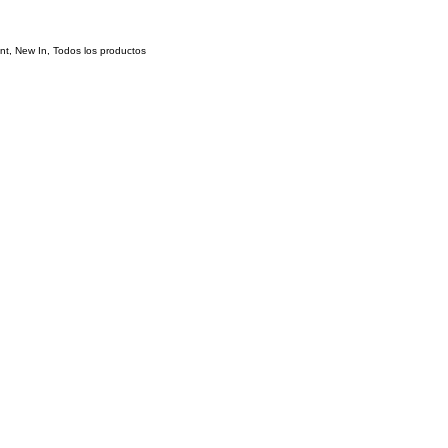
nt
,
New In
,
Todos los productos