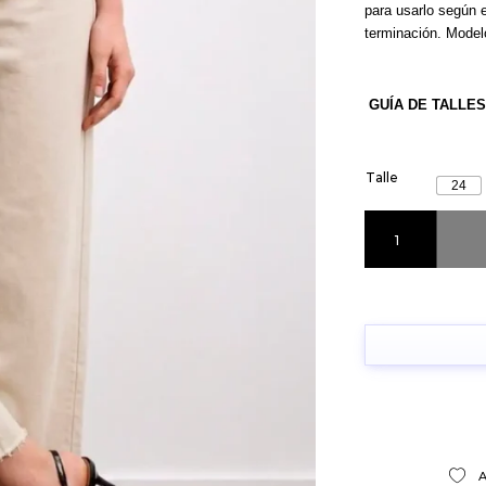
para usarlo según e
terminación. Modelo
GUÍA DE TALLES
Talle
24
Jean Zafra Tiza c
A