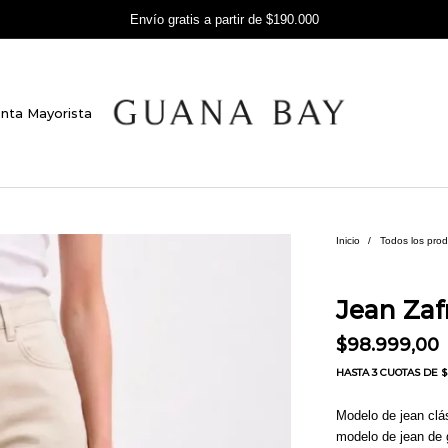
Envío gratis a partir de $190.000
nta Mayorista
Inicio
/
Todos los pro
Jean Zaf
$
98.999,00
HASTA
3 CUOTAS
DE $ 
Modelo de jean clá
modelo de jean de 