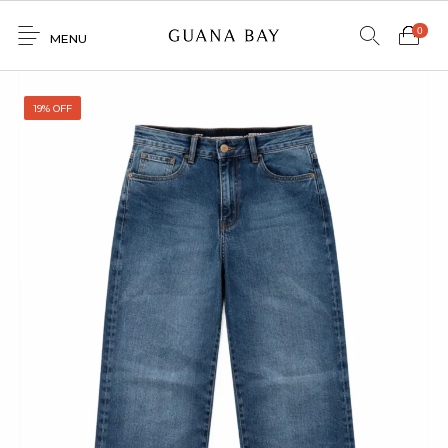
0
MENU
Home
19% OFF
Shop
Contacto
0
0
GNBY
Denim
Venta
Mayorista