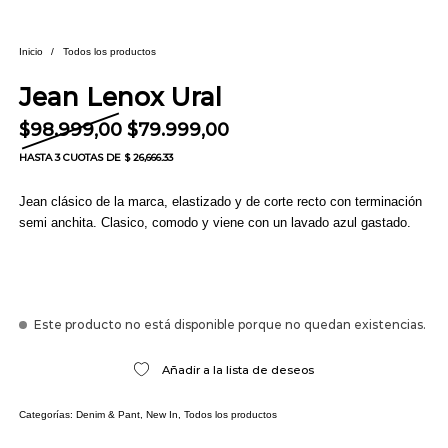
Inicio
/
Todos los productos
Jean Lenox Ural
El precio original era: $98.999,00.
El precio actual es: $79
$
98.999,00
$
79.999,00
HASTA
3 CUOTAS
DE $ 26,666.33
Jean clásico de la marca, elastizado y de corte recto con terminación
semi anchita. Clasico, comodo y viene con un lavado azul gastado.
Este producto no está disponible porque no quedan existencias.
Añadir a la lista de deseos
Categorías:
Denim & Pant
,
New In
,
Todos los productos