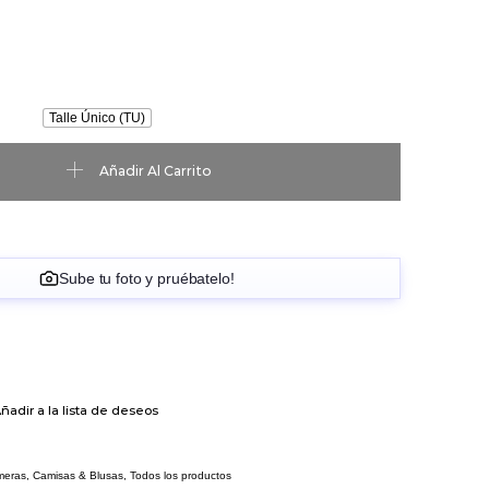
Talle Único (TU)
ante 1 cantidad
Añadir Al Carrito
Sube tu foto y pruébatelo!
ñadir a la lista de deseos
eras, Camisas & Blusas
,
Todos los productos