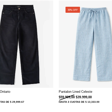
33% OFF
Ontario
Pantalon Lined Celeste
El precio original era: 
El precio act
$
59.999,00
$
39.999,00
OTAS
DE $ 29,999.67
HASTA
3 CUOTAS
DE $ 13,333.00