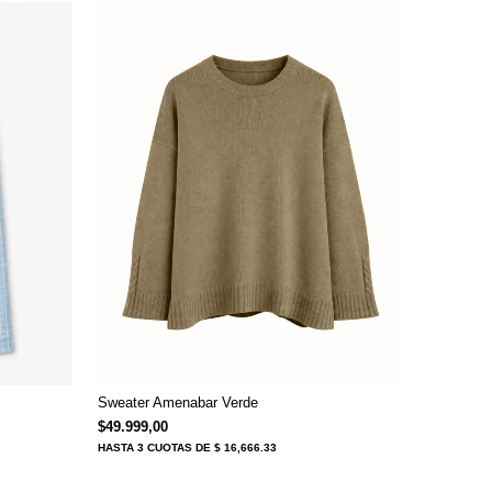
Sweater Amenabar Verde
$59.999,00.
ual es: $39.999,00.
$
49.999,00
HASTA
3 CUOTAS
DE $ 16,666.33