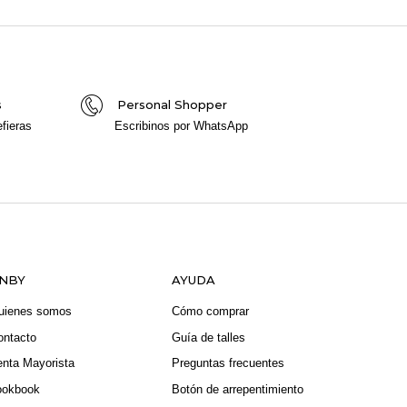
s
Personal Shopper
fieras
Escribinos por WhatsApp
NBY
AYUDA
uienes somos
Cómo comprar
ontacto
Guía de talles
enta Mayorista
Preguntas frecuentes
ookbook
Botón de arrepentimiento