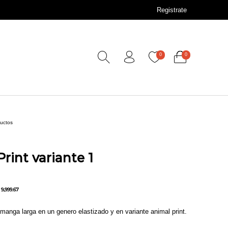
Registrate
0
0
ductos
rint variante 1
9,999.67
manga larga en un genero elastizado y en variante animal print.