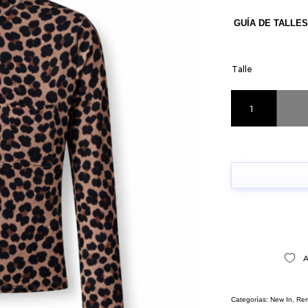
GUÍA DE TALLES
Talle
Remera Print vari
A
Categorías:
New In
,
Rem