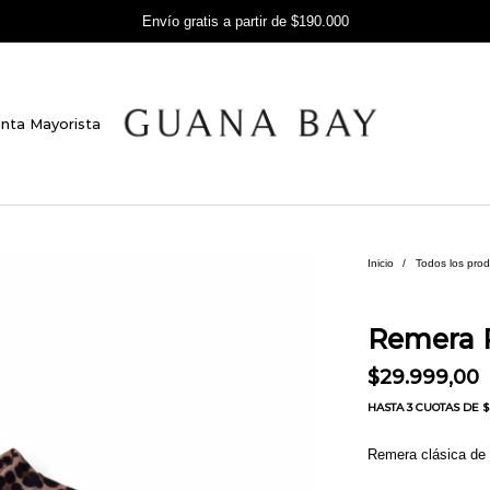
Envío gratis a partir de $190.000
nta Mayorista
Inicio
/
Todos los pro
Remera P
$
29.999,00
HASTA
3 CUOTAS
DE $ 
Remera clásica de 