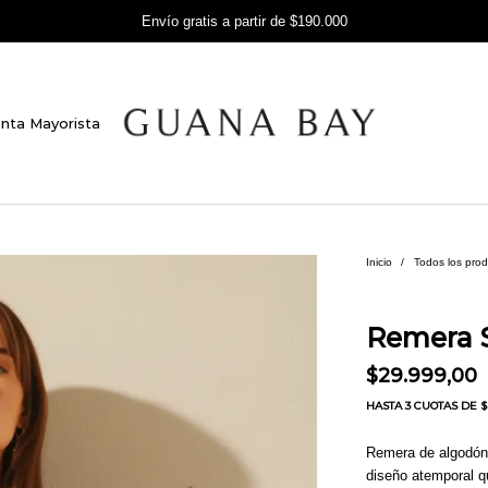
Envío gratis a partir de $190.000
nta Mayorista
Inicio
/
Todos los pro
Remera 
$
29.999,00
HASTA
3 CUOTAS
DE $ 
Remera de algodón 
diseño atemporal qu