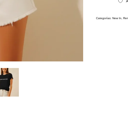
A
Categorías:
New In
,
Re