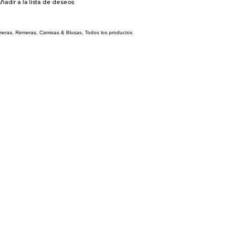
ñadir a la lista de deseos
meras
,
Remeras, Camisas & Blusas
,
Todos los productos