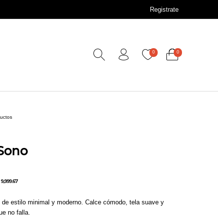
Registrate
0
0
ductos
Sono
9,999.67
de estilo minimal y moderno. Calce cómodo, tela suave y
e no falla.