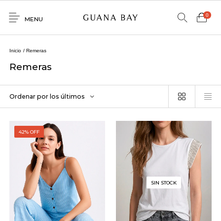
0
MENU
Home
Inicio
/
Remeras
Shop
Remeras
Contacto
Ordenar por los últimos
0
0
GNBY
Denim
42% OFF
Venta
Mayorista
SIN STOCK