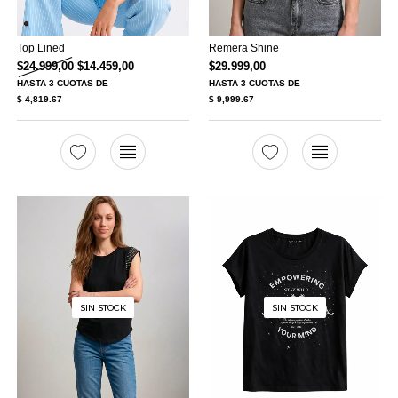
Top Lined
Remera Shine
El precio original era: $24.999,00.
El precio actual es: $14.459,00.
$
24.999,00
$
14.459,00
$
29.999,00
HASTA
3 CUOTAS
DE
HASTA
3 CUOTAS
DE
$ 4,819.67
$ 9,999.67
SIN STOCK
SIN STOCK