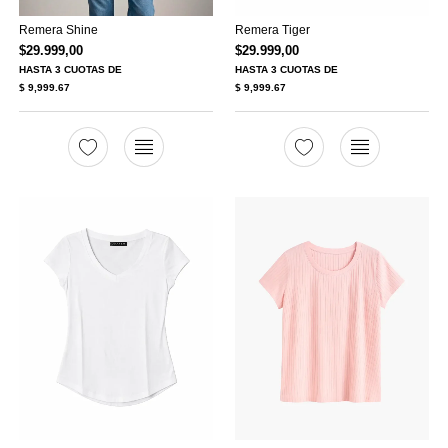
Remera Shine
Remera Tiger
$
29.999,00
$
29.999,00
HASTA
3 CUOTAS
DE
HASTA
3 CUOTAS
DE
$ 9,999.67
$ 9,999.67