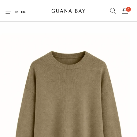
0
MENU
Home
Shop
Contacto
0
0
GNBY
Denim
Venta
Mayorista