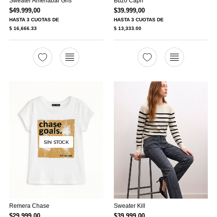
Sweater Amenabar Gris
Buzo Capri
$
49.999,00
$
39.999,00
HASTA
3 CUOTAS
DE
HASTA
3 CUOTAS
DE
$ 16,666.33
$ 13,333.00
SIN STOCK
Remera Chase
Sweater Kill
$
29.999,00
$
39.999,00