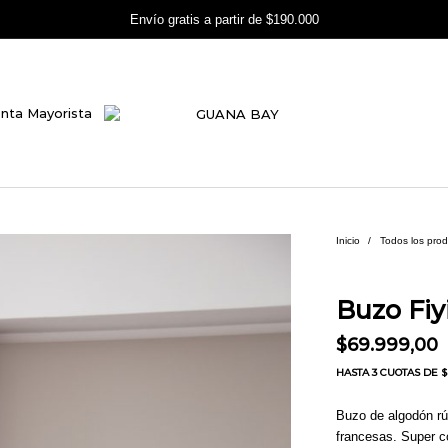
Envío gratis a partir de $190.000
nta Mayorista
Inicio
/
Todos los pro
Buzo Fiy
$
69.999,00
HASTA
3 CUOTAS
DE $ 
Buzo de algodón rú
francesas. Super c