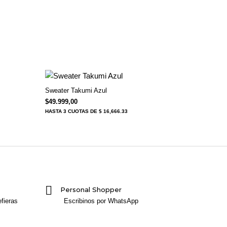
Sweater Takumi Azul
$59.999,00.
ual es: $39.999,00.
$
49.999,00
HASTA
3 CUOTAS
DE $ 16,666.33
Personal Shopper
fieras
Escribinos por WhatsApp