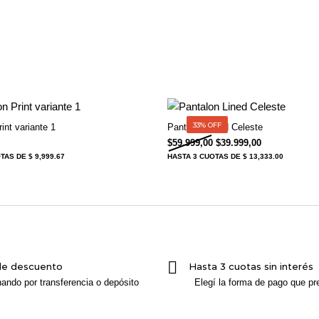
33% OFF
nt variante 1
Pantalon Lined Celeste
El precio original era: 
El precio act
$
59.999,00
$
39.999,00
OTAS
DE $ 9,999.67
HASTA
3 CUOTAS
DE $ 13,333.00
de descuento
Hasta 3 cuotas sin interés
ando por transferencia o depósito
Elegí la forma de pago que pre