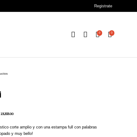
Registrate
0
0
ductos
i
23,333.00
stico corte amplio y con una estampa full con palabras
opado y muy bello!