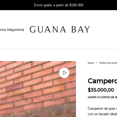
Envío gratis a partir de $190.000
nta Mayorista
Inicio
/
Todos los pro
Camper
$
35.000,00
HASTA
3 CUOTAS
DE $ 
Camperon de jean e
con un lavado ideal