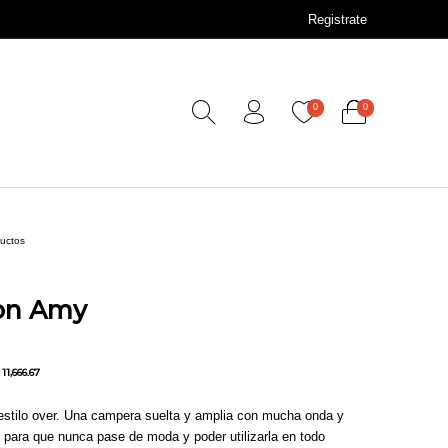
Registrate
0
0
ductos
on Amy
11,666.67
stilo over. Una campera suelta y amplia con mucha onda y
 para que nunca pase de moda y poder utilizarla en todo