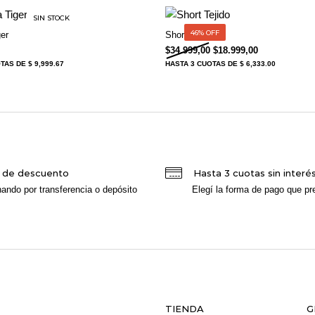
SIN STOCK
46% OFF
er
Short Tejido
El precio original era: 
El precio act
$
34.999,00
$
18.999,00
OTAS
DE $ 9,999.67
HASTA
3 CUOTAS
DE $ 6,333.00
 de descuento
Hasta 3 cuotas sin interé
ando por transferencia o depósito
Elegí la forma de pago que pre
TIENDA
G