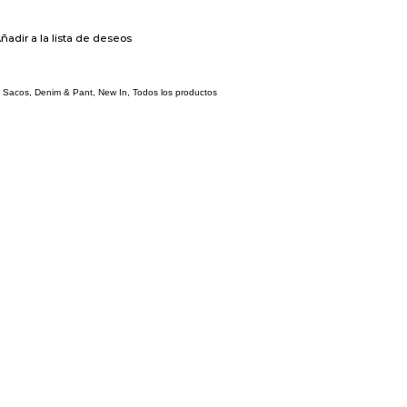
ñadir a la lista de deseos
 Sacos
,
Denim & Pant
,
New In
,
Todos los productos