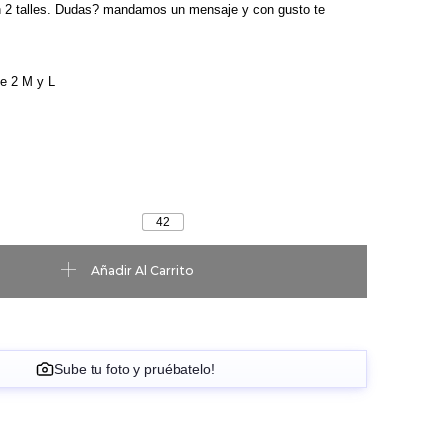
 2 talles. Dudas? mandamos un mensaje y con gusto te
le 2 M y L
42
antidad
Añadir Al Carrito
Sube tu foto y pruébatelo!