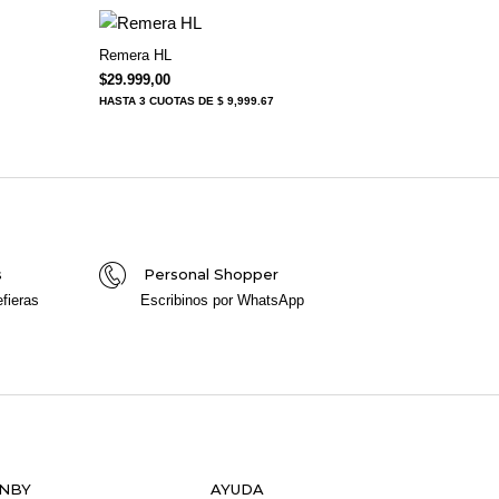
Remera HL
$34.999,00.
ual es: $18.999,00.
$
29.999,00
HASTA
3 CUOTAS
DE $ 9,999.67
s
Personal Shopper
fieras
Escribinos por WhatsApp
NBY
AYUDA