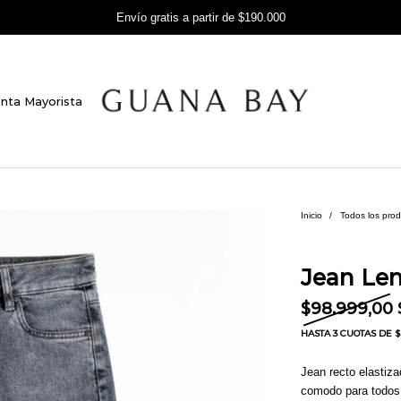
Envío gratis a partir de $190.000
nta Mayorista
Inicio
/
Todos los pro
Jean Le
$
98.999,00
HASTA
3 CUOTAS
DE $ 
Jean recto elastiz
comodo para todos 