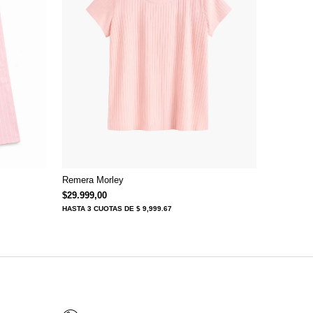
Remera Morley
$59.999,00.
ual es: $39.999,00.
$
29.999,00
HASTA
3 CUOTAS
DE $ 9,999.67