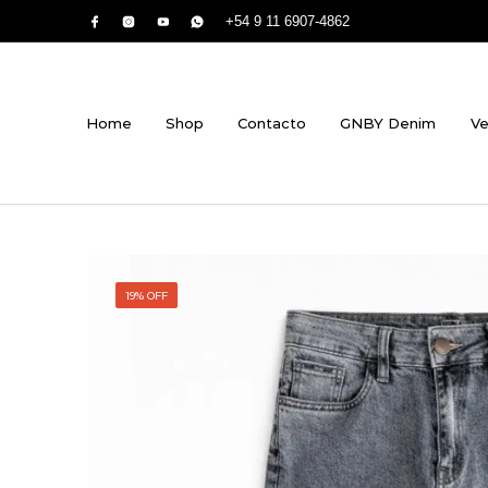
+54 9 11 6907-4862
Home
Shop
Contacto
GNBY Denim
Ve
19% OFF