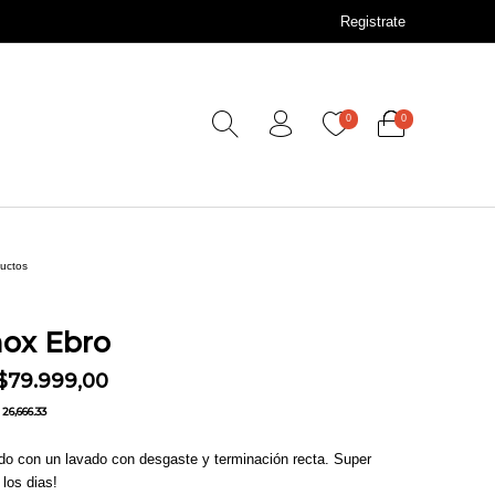
Registrate
0
0
ductos
nox Ebro
El precio original era: $98.999,00.
El precio actual es: $79.999,00.
$
79.999,00
26,666.33
ado con un lavado con desgaste y terminación recta. Super
los dias!