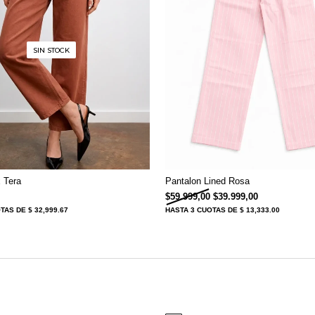
SIN STOCK
 Tera
Pantalon Lined Rosa
El precio original era: 
El precio act
$
59.999,00
$
39.999,00
OTAS
DE $ 32,999.67
HASTA
3 CUOTAS
DE $ 13,333.00