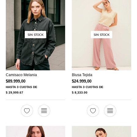
SIN STOCK
SIN STOCK
Camisaco Melania
Blusa Tejida
$
89.999,00
$
24.999,00
HASTA
3 CUOTAS
DE
HASTA
3 CUOTAS
DE
$ 29,999.67
$ 8,333.00