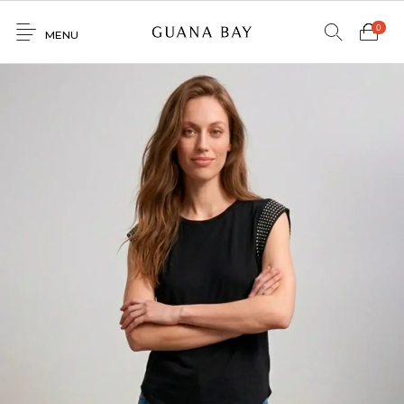
0
MENU
Home
Shop
Contacto
0
0
GNBY
Denim
Venta
Mayorista