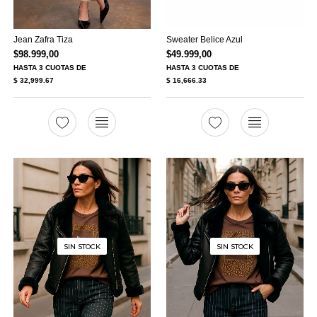
Jean Zafra Tiza
Sweater Belice Azul
$
98.999,00
$
49.999,00
HASTA
3 CUOTAS
DE
HASTA
3 CUOTAS
DE
$ 32,999.67
$ 16,666.33
SIN STOCK
SIN STOCK