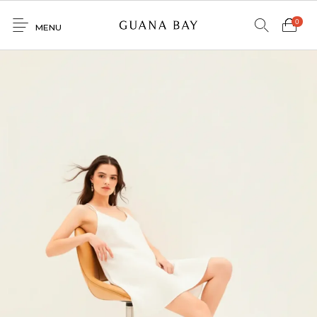
0
MENU
Home
Shop
Contacto
0
0
GNBY
Denim
Venta
Mayorista