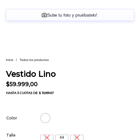
Sube tu foto y pruébatelo!
Inicio
/
Todos los productos
Vestido Lino
$
59.999,00
HASTA
3 CUOTAS
DE $ 19,999.67
Color
Talle
42
44
46