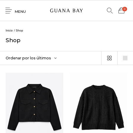
0
MENU
Home
Inicio
/
Shop
Shop
Shop
Contacto
Ordenar por los últimos
0
0
GNBY
Denim
Venta
Mayorista