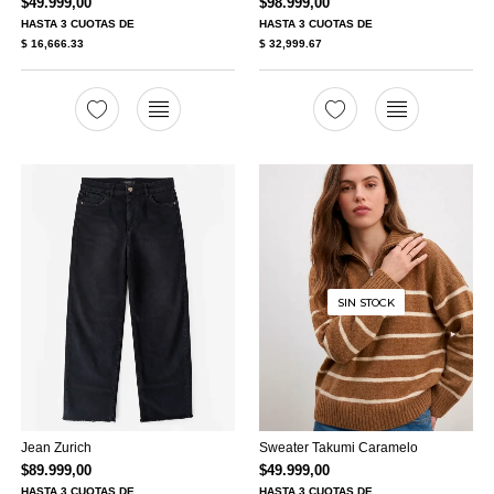
$
49.999,00
$
98.999,00
HASTA
3 CUOTAS
DE
HASTA
3 CUOTAS
DE
$ 16,666.33
$ 32,999.67
SIN STOCK
Jean Zurich
Sweater Takumi Caramelo
$
89.999,00
$
49.999,00
HASTA
3 CUOTAS
DE
HASTA
3 CUOTAS
DE