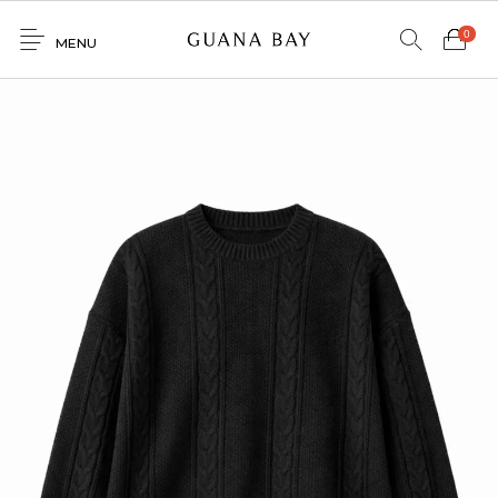
0
MENU
Home
Shop
Contacto
0
0
GNBY
Denim
Venta
Mayorista