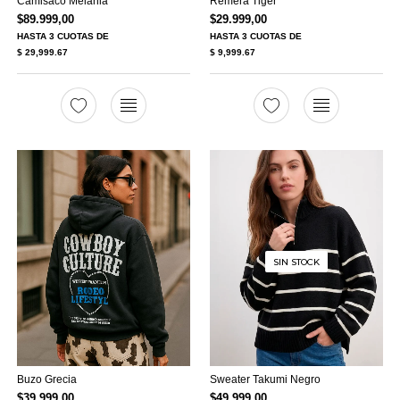
Camisaco Melania
Remera Tiger
$
89.999,00
$
29.999,00
HASTA
3 CUOTAS
DE
HASTA
3 CUOTAS
DE
$ 29,999.67
$ 9,999.67
SIN STOCK
Buzo Grecia
Sweater Takumi Negro
$
39.999,00
$
49.999,00